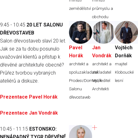
ministr
ministr
zemědělství
průmyslu a
obchodu
9:45 - 10:45
20 LET SALONU
DŘEVOSTAVEB
Salon dřevostaveb slaví 20 let.
Pavel
Jan
Vojtěch
Jak se za tu dobu posunulo
Horák
Vondrák
Dorňák
uvažování klientů a přístup k
architekt a
architekt a
majitel
dřevěné architektuře obecně?
Průřez tvorbou vybraných
spoluzakladatel
zakladatel
Kloboucké
ateliérů a diskuze.
Prodesi/Domesi, ředitel
Mjölk
lesní
Salonu
Architekti
Prezentace Pavel Horák
dřevostaveb
Prezentace Jan Vondrák
10:45 - 11:15
ESTONSKO:
NENÁPADNÝ TYGR DŘEVĚNÉ