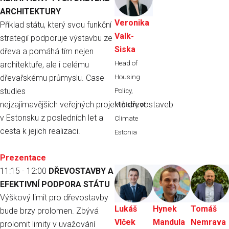
ARCHITEKTURY
Veronika
Příklad státu, který svou funkční
Valk-
strategií podporuje výstavbu ze
Siska
dřeva a pomáhá tím nejen
Head of
architektuře, ale i celému
dřevařskému průmyslu. Case
Housing
studies
Policy,
nejzajímavějších veřejných projektů dřevostaveb
Ministry of
v Estonsku z posledních let a
Climate
cesta k jejich realizaci.
Estonia
Prezentace
11:15 - 12:00
DŘEVOSTAVBY A
EFEKTIVNÍ PODPORA STÁTU
Výškový limit pro dřevostavby
Lukáš
Hynek
Tomáš
bude brzy prolomen. Zbývá
Vlček
Mandula
Nemrava
prolomit limity v uvažování