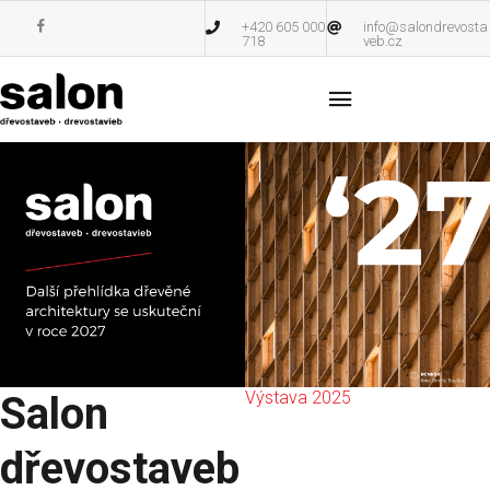
+420 605 000
info@salondrevosta
718
veb.cz
Výstava 2025
Salon
dřevostaveb