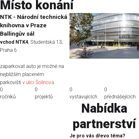
Místo konání
NTK - Národní technická
knihovna v Praze
Ballingův sál
vchod NTK4
, Studentská 13,
Praha 6
zaparkovat auto je možné na
nejbližším placeném
parkovišti
v ulici Šolínova
0
0
0
0
ročníků
projektů
vystavujících
přednášejících
Nabídka
partnerství
Je pro vás dřevo téma?