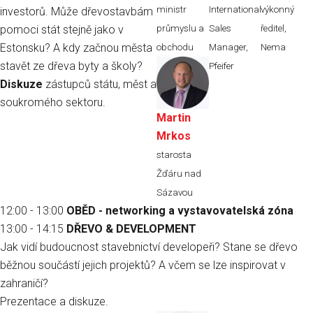
ministr
International
výkonný
investorů. Může dřevostavbám
pomoci stát stejně jako v
průmyslu a
Sales
ředitel,
Estonsku? A kdy začnou města
obchodu
Manager,
Nema
stavět ze dřeva byty a školy
?
Pfeifer
Diskuze
zástupců státu, měst a
soukromého sektoru.
Martin
Mrkos
starosta
Žďáru nad
Sázavou
12:00 - 13:00
OBĚD - networking a vystavovatelská zóna
13:00 - 14:15
DŘEVO & DEVELOPMENT
Jak vidí budoucnost stavebnictví developeři? Stane se dřevo
běžnou součástí jejich projektů? A včem se lze inspirovat v
zahraničí?
Prezentace a diskuze.