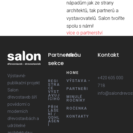
nápadům jak ze strany
architektů, tak partnerů a
vystavovatelů. Salon tvoříte
spolu s námi!
více o partnerství
Partnerská
Menu
Kontakt
sekce
HOME
Výstavně-
+420 605 000
VÝSTAVA
REGI
publikační projekt
STRA
718
CE
PARTNEŘI
Salon
VYST
info@salondrevos
AVUJ
dřevostaveb šíří
MINULÉ
ÍCÍHO
ROČNÍKY
povědomí o
PŘIH
ROČENKA
LÁŠE
moderních
NÍ /
KONTAKTY
ODHL
dřevostavbách a
ÁŠEN
Í
udržitelné
architektuře v