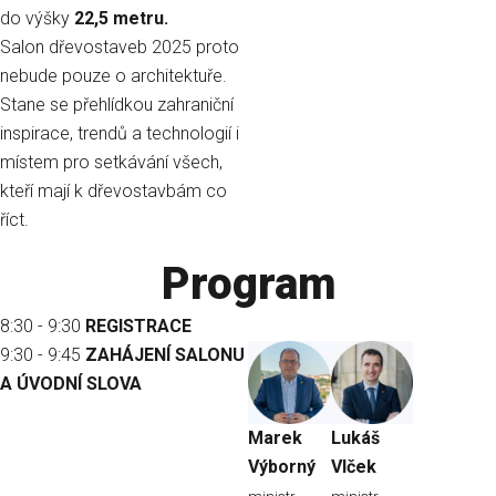
do výšky
22,5 metru.
Salon dřevostaveb 2025 proto
nebude pouze o architektuře.
Stane se přehlídkou zahraniční
inspirace, trendů a technologií i
místem pro setkávání všech,
kteří mají k dřevostavbám co
říct.
Program
8:30 - 9:30
REGISTRACE
9:30 - 9:45
ZAHÁJENÍ SALONU
A ÚVODNÍ SLOVA
Marek
Lukáš
Výborný
Vlček