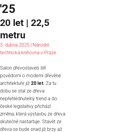
'25
20 let | 22,5
metru
3. dubna 2025 | Národní
technická knihovna v Praze
Salon dřevostaveb šíří
povědomí o moderní dřevěné
architektuře již
20 let.
Za tu
dobu se stal ze dřeva
nepřehlédnutelný trend a do
české legislativy přichází
změna, která výstavbu ze dřeva
skutečně nastartuje. Stavět ze
dřeva se bude snad již brzy až