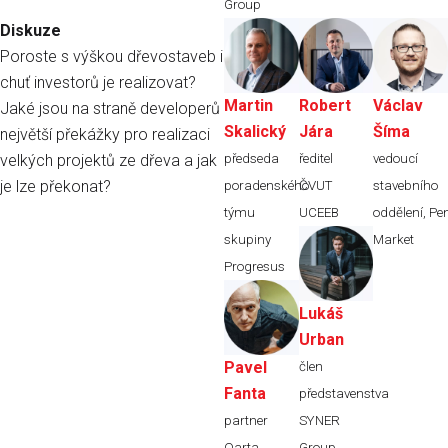
Group
Diskuze
Poroste s výškou dřevostaveb i
chuť investorů je realizovat?
Martin
Robert
Václav
Jaké jsou na straně developerů
Skalický
Jára
Šíma
největší překážky pro realizaci
předseda
ředitel
vedoucí
velkých projektů ze dřeva a jak
je lze překonat?
poradenského
ČVUT
stavebního
týmu
UCEEB
oddělení,
Pe
skupiny
Market
Progresus
Lukáš
Urban
Pavel
člen
Fanta
představenstva
partner
SYNER
Qarta
Group