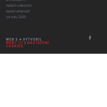
řadách odborné i
laické veřejnosti
od roku 2005.
WEB S ♥ VYTVOŘIL
WEB7.CZ
|
NASTAVENÍ
COOKIES