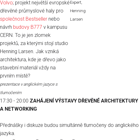
Volvo
; projekt největší evropské
Expert,
dřevěné průmyslové haly pro
Henning
společnost Bestseller
nebo
Larsen
návrh
budovy B777
v kampusu
CERN. To je jen zlomek
projektů, za kterými stojí studio
Henning Larsen. Jak vzniká
architektura, kde je dřevo jako
stavební materiál vždy na
prvním místě?
prezentace v anglickém jazyce s
tlumočením
17:30 - 20:00
ZAHÁJENÍ VÝSTAVY DŘEVĚNÉ ARCHITEKTURY
A NETWORKING
Přednášky i diskuze budou simultánně tlumočeny do anglického
jazyka.