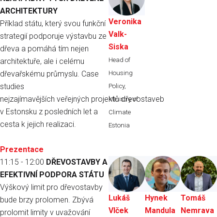
ARCHITEKTURY
Veronika
Příklad státu, který svou funkční
Valk-
strategií podporuje výstavbu ze
Siska
dřeva a pomáhá tím nejen
Head of
architektuře, ale i celému
dřevařskému průmyslu. Case
Housing
studies
Policy,
nejzajímavějších veřejných projektů dřevostaveb
Ministry of
v Estonsku z posledních let a
Climate
cesta k jejich realizaci.
Estonia
Prezentace
11:15 - 12:00
DŘEVOSTAVBY A
EFEKTIVNÍ PODPORA STÁTU
Výškový limit pro dřevostavby
Lukáš
Hynek
Tomáš
bude brzy prolomen. Zbývá
Vlček
Mandula
Nemrava
prolomit limity v uvažování