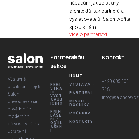
nápadům jak ze strany
architektů, tak partnerů a
vystavovatelů. Salon tvoříte
spolu s námi!
více o partnerství
Partnerská
Menu
Kontakt
sekce
HOME
Výstavně-
+420 605 000
VÝSTAVA
REGI
publikační projekt
STRA
718
CE
PARTNEŘI
Salon
VYST
info@salondrevos
AVUJ
dřevostaveb šíří
MINULÉ
ÍCÍHO
ROČNÍKY
povědomí o
PŘIH
ROČENKA
LÁŠE
moderních
NÍ /
KONTAKTY
ODHL
dřevostavbách a
ÁŠEN
Í
udržitelné
architektuře v