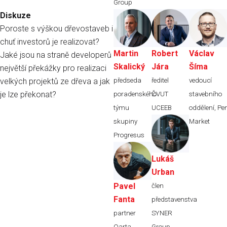
Group
Diskuze
Poroste s výškou dřevostaveb i
chuť investorů je realizovat?
Martin
Robert
Václav
Jaké jsou na straně developerů
Skalický
Jára
Šíma
největší překážky pro realizaci
předseda
ředitel
vedoucí
velkých projektů ze dřeva a jak
je lze překonat?
poradenského
ČVUT
stavebního
týmu
UCEEB
oddělení,
Pe
skupiny
Market
Progresus
Lukáš
Urban
Pavel
člen
Fanta
představenstva
partner
SYNER
Qarta
Group