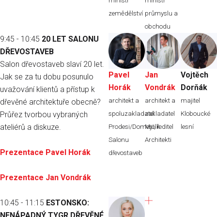
ministr
ministr
zemědělství
průmyslu a
obchodu
9:45 - 10:45
20 LET SALONU
DŘEVOSTAVEB
Salon dřevostaveb slaví 20 let.
Pavel
Jan
Vojtěch
Jak se za tu dobu posunulo
Horák
Vondrák
Dorňák
uvažování klientů a přístup k
architekt a
architekt a
majitel
dřevěné architektuře obecně?
Průřez tvorbou vybraných
spoluzakladatel
zakladatel
Kloboucké
ateliérů a diskuze.
Prodesi/Domesi, ředitel
Mjölk
lesní
Salonu
Architekti
Prezentace Pavel Horák
dřevostaveb
Prezentace Jan Vondrák
10:45 - 11:15
ESTONSKO:
NENÁPADNÝ TYGR DŘEVĚNÉ