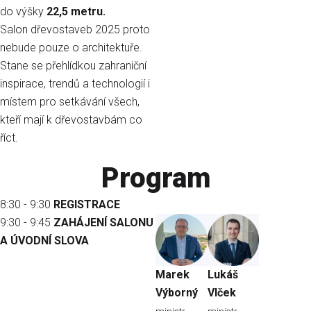
do výšky
22,5 metru.
Salon dřevostaveb 2025 proto
nebude pouze o architektuře.
Stane se přehlídkou zahraniční
inspirace, trendů a technologií i
místem pro setkávání všech,
kteří mají k dřevostavbám co
říct.
Program
8:30 - 9:30
REGISTRACE
9:30 - 9:45
ZAHÁJENÍ SALONU
A ÚVODNÍ SLOVA
Marek
Lukáš
Výborný
Vlček