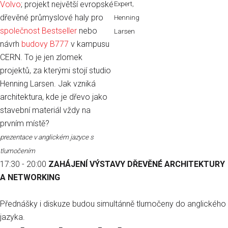
Volvo
; projekt největší evropské
Expert,
dřevěné průmyslové haly pro
Henning
společnost Bestseller
nebo
Larsen
návrh
budovy B777
v kampusu
CERN. To je jen zlomek
projektů, za kterými stojí studio
Henning Larsen. Jak vzniká
architektura, kde je dřevo jako
stavební materiál vždy na
prvním místě?
prezentace v anglickém jazyce s
tlumočením
17:30 - 20:00
ZAHÁJENÍ VÝSTAVY DŘEVĚNÉ ARCHITEKTURY
A NETWORKING
Přednášky i diskuze budou simultánně tlumočeny do anglického
jazyka.