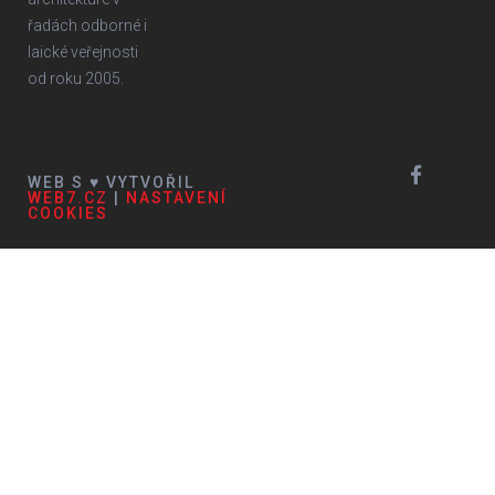
řadách odborné i
laické veřejnosti
od roku 2005.
WEB S ♥ VYTVOŘIL
WEB7.CZ
|
NASTAVENÍ
COOKIES