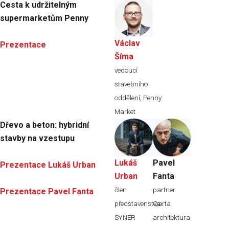
Cesta k udržitelným
supermarketům Penny
Václav
Prezentace
Šíma
vedoucí
stavebního
oddělení, Penny
Market
Dřevo a beton: hybridní
stavby na vzestupu
Lukáš
Pavel
Prezentace Lukáš Urban
Urban
Fanta
člen
partner
Prezentace Pavel Fanta
představenstva
Qarta
SYNER
architektura