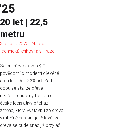
'25
20 let | 22,5
metru
3. dubna 2025 | Národní
technická knihovna v Praze
Salon dřevostaveb šíří
povědomí o moderní dřevěné
architektuře již
20 let.
Za tu
dobu se stal ze dřeva
nepřehlédnutelný trend a do
české legislativy přichází
změna, která výstavbu ze dřeva
skutečně nastartuje. Stavět ze
dřeva se bude snad již brzy až