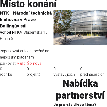
Místo konání
NTK - Národní technická
knihovna v Praze
Ballingův sál
vchod NTK4
, Studentská 13,
Praha 6
zaparkovat auto je možné na
nejbližším placeném
parkovišti
v ulici Šolínova
0
0
0
0
ročníků
projektů
vystavujících
přednášejících
Nabídka
partnerství
Je pro vás dřevo téma?