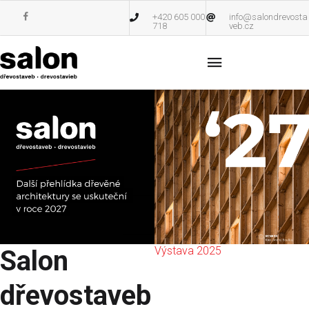
+420 605 000
info@salondrevosta
718
veb.cz
Výstava 2025
Salon
dřevostaveb