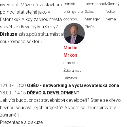
ministr
International
výkonný
investorů. Může dřevostavbám
pomoci stát stejně jako v
průmyslu a
Sales
ředitel,
Estonsku? A kdy začnou města
obchodu
Manager,
Nema
stavět ze dřeva byty a školy
?
Pfeifer
Diskuze
zástupců státu, měst a
soukromého sektoru.
Martin
Mrkos
starosta
Žďáru nad
Sázavou
12:00 - 13:00
OBĚD - networking a vystavovatelská zóna
13:00 - 14:15
DŘEVO & DEVELOPMENT
Jak vidí budoucnost stavebnictví developeři? Stane se dřevo
běžnou součástí jejich projektů? A včem se lze inspirovat v
zahraničí?
Prezentace a diskuze.