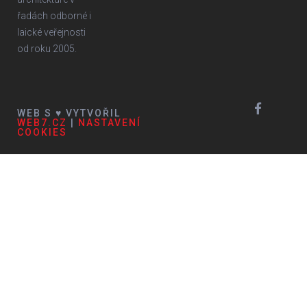
řadách odborné i
laické veřejnosti
od roku 2005.
WEB S ♥ VYTVOŘIL
WEB7.CZ
|
NASTAVENÍ
COOKIES