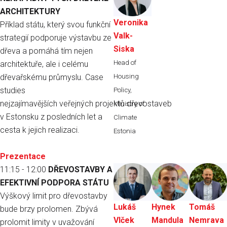
ARCHITEKTURY
Veronika
Příklad státu, který svou funkční
Valk-
strategií podporuje výstavbu ze
Siska
dřeva a pomáhá tím nejen
Head of
architektuře, ale i celému
dřevařskému průmyslu. Case
Housing
studies
Policy,
nejzajímavějších veřejných projektů dřevostaveb
Ministry of
v Estonsku z posledních let a
Climate
cesta k jejich realizaci.
Estonia
Prezentace
11:15 - 12:00
DŘEVOSTAVBY A
EFEKTIVNÍ PODPORA STÁTU
Výškový limit pro dřevostavby
Lukáš
Hynek
Tomáš
bude brzy prolomen. Zbývá
Vlček
Mandula
Nemrava
prolomit limity v uvažování