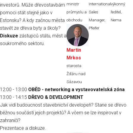
ministr
International
výkonný
investorů. Může dřevostavbám
pomoci stát stejně jako v
průmyslu a
Sales
ředitel,
Estonsku? A kdy začnou města
obchodu
Manager,
Nema
stavět ze dřeva byty a školy
?
Pfeifer
Diskuze
zástupců státu, měst a
soukromého sektoru.
Martin
Mrkos
starosta
Žďáru nad
Sázavou
12:00 - 13:00
OBĚD - networking a vystavovatelská zóna
13:00 - 14:15
DŘEVO & DEVELOPMENT
Jak vidí budoucnost stavebnictví developeři? Stane se dřevo
běžnou součástí jejich projektů? A včem se lze inspirovat v
zahraničí?
Prezentace a diskuze.