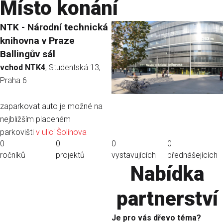
Místo konání
NTK - Národní technická
knihovna v Praze
Ballingův sál
vchod NTK4
, Studentská 13,
Praha 6
zaparkovat auto je možné na
nejbližším placeném
parkovišti
v ulici Šolínova
0
0
0
0
ročníků
projektů
vystavujících
přednášejících
Nabídka
partnerství
Je pro vás dřevo téma?