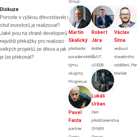
Group
Diskuze
Poroste s výškou dřevostaveb i
chuť investorů je realizovat?
Martin
Robert
Václav
Jaké jsou na straně developerů
Skalický
Jára
Šíma
největší překážky pro realizaci
předseda
ředitel
vedoucí
velkých projektů ze dřeva a jak
je lze překonat?
poradenského
ČVUT
stavebního
týmu
UCEEB
oddělení,
Pe
skupiny
Market
Progresus
Lukáš
Urban
Pavel
člen
Fanta
představenstva
partner
SYNER
Qarta
Group