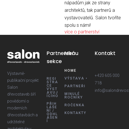
nápadům jak ze strany
architektů, tak partnerů a
vystavovatelů. Salon tvoříte
spolu s námi!
více o partnerství
Partnerská
Menu
Kontakt
sekce
HOME
Výstavně-
+420 605 000
VÝSTAVA
REGI
publikační projekt
STRA
718
CE
PARTNEŘI
Salon
VYST
info@salondrevos
AVUJ
dřevostaveb šíří
MINULÉ
ÍCÍHO
ROČNÍKY
povědomí o
PŘIH
ROČENKA
LÁŠE
moderních
NÍ /
KONTAKTY
ODHL
dřevostavbách a
ÁŠEN
Í
udržitelné
architektuře v