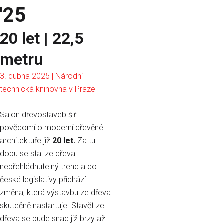
'25
20 let | 22,5
metru
3. dubna 2025 | Národní
technická knihovna v Praze
Salon dřevostaveb šíří
povědomí o moderní dřevěné
architektuře již
20 let.
Za tu
dobu se stal ze dřeva
nepřehlédnutelný trend a do
české legislativy přichází
změna, která výstavbu ze dřeva
skutečně nastartuje. Stavět ze
dřeva se bude snad již brzy až