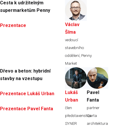
Cesta k udržitelným
supermarketům Penny
Václav
Prezentace
Šíma
vedoucí
stavebního
oddělení, Penny
Market
Dřevo a beton: hybridní
stavby na vzestupu
Lukáš
Pavel
Prezentace Lukáš Urban
Urban
Fanta
člen
partner
Prezentace Pavel Fanta
představenstva
Qarta
SYNER
architektura