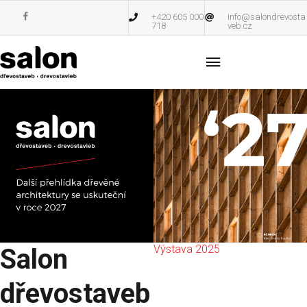
+420 605 000
info@salondrevosta
718
veb.cz
Výstava 2025
Salon
dřevostaveb