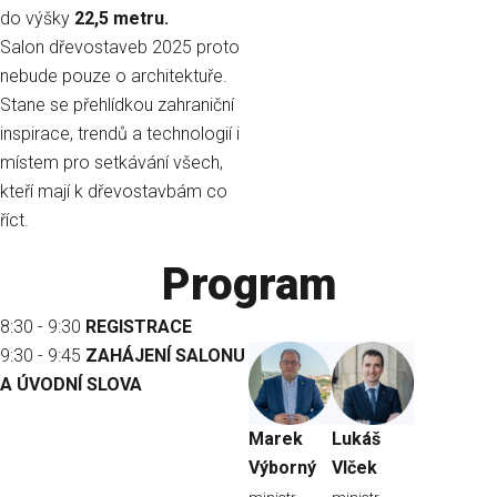
do výšky
22,5 metru.
Salon dřevostaveb 2025 proto
nebude pouze o architektuře.
Stane se přehlídkou zahraniční
inspirace, trendů a technologií i
místem pro setkávání všech,
kteří mají k dřevostavbám co
říct.
Program
8:30 - 9:30
REGISTRACE
9:30 - 9:45
ZAHÁJENÍ SALONU
A ÚVODNÍ SLOVA
Marek
Lukáš
Výborný
Vlček