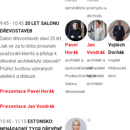
ministr
ministr
zemědělství
průmyslu a
obchodu
9:45 - 10:45
20 LET SALONU
DŘEVOSTAVEB
Salon dřevostaveb slaví 20 let.
Pavel
Jan
Vojtěch
Jak se za tu dobu posunulo
Horák
Vondrák
Dorňák
uvažování klientů a přístup k
architekt a
architekt a
majitel
dřevěné architektuře obecně?
Průřez tvorbou vybraných
spoluzakladatel
zakladatel
Kloboucké
ateliérů a diskuze.
Prodesi/Domesi, ředitel
Mjölk
lesní
Salonu
Architekti
Prezentace Pavel Horák
dřevostaveb
Prezentace Jan Vondrák
10:45 - 11:15
ESTONSKO:
NENÁPADNÝ TYGR DŘEVĚNÉ