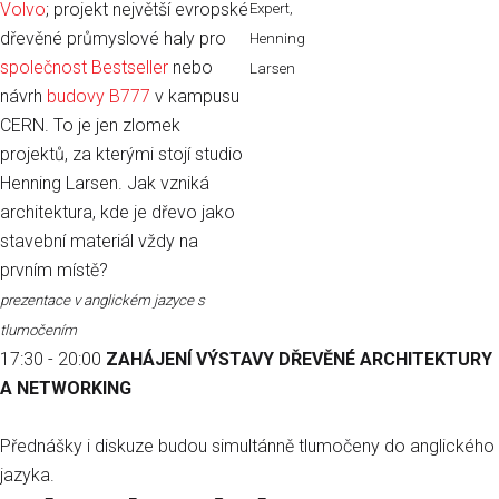
Volvo
; projekt největší evropské
Expert,
dřevěné průmyslové haly pro
Henning
společnost Bestseller
nebo
Larsen
návrh
budovy B777
v kampusu
CERN. To je jen zlomek
projektů, za kterými stojí studio
Henning Larsen. Jak vzniká
architektura, kde je dřevo jako
stavební materiál vždy na
prvním místě?
prezentace v anglickém jazyce s
tlumočením
17:30 - 20:00
ZAHÁJENÍ VÝSTAVY DŘEVĚNÉ ARCHITEKTURY
A NETWORKING
Přednášky i diskuze budou simultánně tlumočeny do anglického
jazyka.