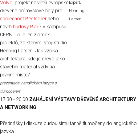
Volvo
; projekt největší evropské
Expert,
dřevěné průmyslové haly pro
Henning
společnost Bestseller
nebo
Larsen
návrh
budovy B777
v kampusu
CERN. To je jen zlomek
projektů, za kterými stojí studio
Henning Larsen. Jak vzniká
architektura, kde je dřevo jako
stavební materiál vždy na
prvním místě?
prezentace v anglickém jazyce s
tlumočením
17:30 - 20:00
ZAHÁJENÍ VÝSTAVY DŘEVĚNÉ ARCHITEKTURY
A NETWORKING
Přednášky i diskuze budou simultánně tlumočeny do anglického
jazyka.