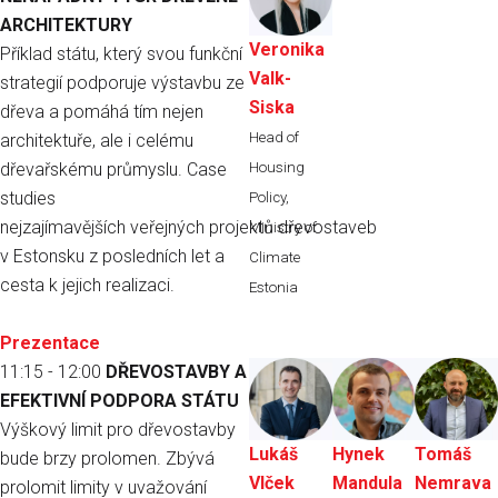
ARCHITEKTURY
Veronika
Příklad státu, který svou funkční
Valk-
strategií podporuje výstavbu ze
Siska
dřeva a pomáhá tím nejen
Head of
architektuře, ale i celému
dřevařskému průmyslu. Case
Housing
studies
Policy,
nejzajímavějších veřejných projektů dřevostaveb
Ministry of
v Estonsku z posledních let a
Climate
cesta k jejich realizaci.
Estonia
Prezentace
11:15 - 12:00
DŘEVOSTAVBY A
EFEKTIVNÍ PODPORA STÁTU
Výškový limit pro dřevostavby
Lukáš
Hynek
Tomáš
bude brzy prolomen. Zbývá
Vlček
Mandula
Nemrava
prolomit limity v uvažování