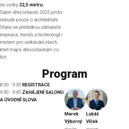
do výšky
22,5 metru.
Salon dřevostaveb 2025 proto
nebude pouze o architektuře.
Stane se přehlídkou zahraniční
inspirace, trendů a technologií i
místem pro setkávání všech,
kteří mají k dřevostavbám co
říct.
Program
8:30 - 9:30
REGISTRACE
9:30 - 9:45
ZAHÁJENÍ SALONU
A ÚVODNÍ SLOVA
Marek
Lukáš
Výborný
Vlček