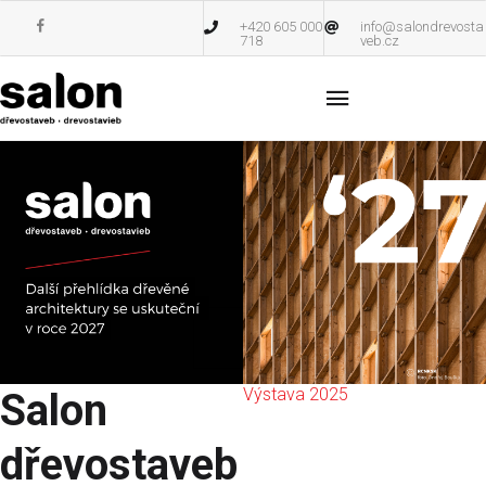
+420 605 000
info@salondrevosta
718
veb.cz
Výstava 2025
Salon
dřevostaveb