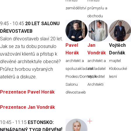
ministr
ministr
zemědělství
průmyslu a
obchodu
9:45 - 10:45
20 LET SALONU
DŘEVOSTAVEB
Salon dřevostaveb slaví 20 let.
Pavel
Jan
Vojtěch
Jak se za tu dobu posunulo
Horák
Vondrák
Dorňák
uvažování klientů a přístup k
architekt a
architekt a
majitel
dřevěné architektuře obecně?
Průřez tvorbou vybraných
spoluzakladatel
zakladatel
Kloboucké
ateliérů a diskuze.
Prodesi/Domesi, ředitel
Mjölk
lesní
Salonu
Architekti
Prezentace Pavel Horák
dřevostaveb
Prezentace Jan Vondrák
10:45 - 11:15
ESTONSKO:
NENÁPADNÝ TYGR DŘEVĚNÉ