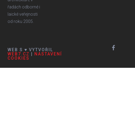
řadách odborné i
laické veřejnosti
od roku 2005.
WEB S ♥ VYTVOŘIL
WEB7.CZ
|
NASTAVENÍ
COOKIES