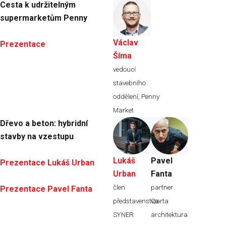
Cesta k udržitelným
supermarketům Penny
Václav
Prezentace
Šíma
vedoucí
stavebního
oddělení, Penny
Market
Dřevo a beton: hybridní
stavby na vzestupu
Lukáš
Pavel
Prezentace Lukáš Urban
Urban
Fanta
člen
partner
Prezentace Pavel Fanta
představenstva
Qarta
SYNER
architektura