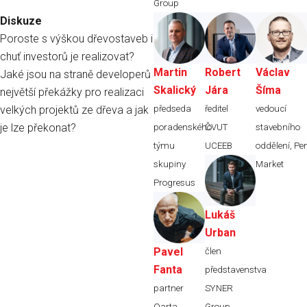
Group
Diskuze
Poroste s výškou dřevostaveb i
chuť investorů je realizovat?
Martin
Robert
Václav
Jaké jsou na straně developerů
Skalický
Jára
Šíma
největší překážky pro realizaci
předseda
ředitel
vedoucí
velkých projektů ze dřeva a jak
je lze překonat?
poradenského
ČVUT
stavebního
týmu
UCEEB
oddělení,
Pe
skupiny
Market
Progresus
Lukáš
Urban
Pavel
člen
Fanta
představenstva
partner
SYNER
Qarta
Group