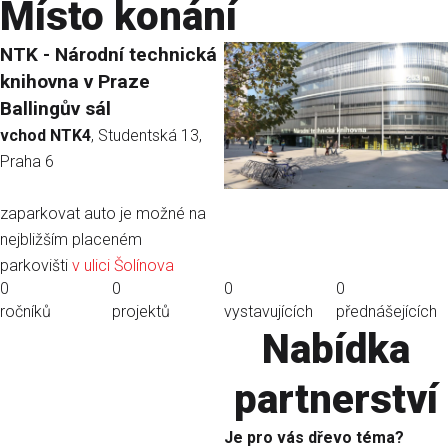
Místo konání
NTK - Národní technická
knihovna v Praze
Ballingův sál
vchod NTK4
, Studentská 13,
Praha 6
zaparkovat auto je možné na
nejbližším placeném
parkovišti
v ulici Šolínova
0
0
0
0
ročníků
projektů
vystavujících
přednášejících
Nabídka
partnerství
Je pro vás dřevo téma?