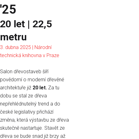
'25
20 let | 22,5
metru
3. dubna 2025 | Národní
technická knihovna v Praze
Salon dřevostaveb šíří
povědomí o moderní dřevěné
architektuře již
20 let.
Za tu
dobu se stal ze dřeva
nepřehlédnutelný trend a do
české legislativy přichází
změna, která výstavbu ze dřeva
skutečně nastartuje. Stavět ze
dřeva se bude snad již brzy až