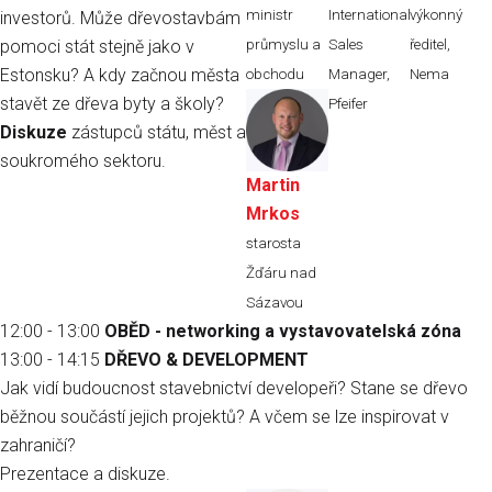
ministr
International
výkonný
investorů. Může dřevostavbám
pomoci stát stejně jako v
průmyslu a
Sales
ředitel,
Estonsku? A kdy začnou města
obchodu
Manager,
Nema
stavět ze dřeva byty a školy
?
Pfeifer
Diskuze
zástupců státu, měst a
soukromého sektoru.
Martin
Mrkos
starosta
Žďáru nad
Sázavou
12:00 - 13:00
OBĚD - networking a vystavovatelská zóna
13:00 - 14:15
DŘEVO & DEVELOPMENT
Jak vidí budoucnost stavebnictví developeři? Stane se dřevo
běžnou součástí jejich projektů? A včem se lze inspirovat v
zahraničí?
Prezentace a diskuze.